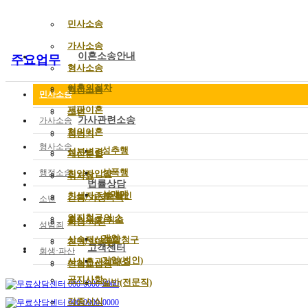
민사소송
가사소송
이혼소송안내
주요업무
형사소송
이혼의절차
행정소송
민사소송
재판이혼
소년
가사관련소송
가사소송
협의이혼
성범죄
형사소송
성추행
성본변경
재산분할
성폭행
행정소송
친양자입양
위자료
법률상담
성매매
친생자존부 확인
간통/가정폭력
소년
인지청구의 소
혼인무효/취소
회생·파산
성범죄
개인
상속재산분할청구
친권/양육권
고객센터
회생·파산
기업(법인)
사실혼관계해소
면접교섭권
공지사항
일반(전문직)
각종서식