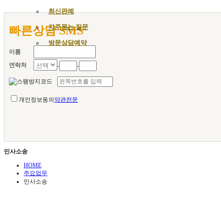
최신판례
자주묻는 질문
빠른상담 SMS
방문상담예약
이름
연락처
-
-
개인정보동의
약관전문
민사소송
HOME
주요업무
민사소송