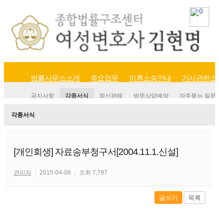
0
0
법률사무소소개
주요업무
이혼소송안내
가사관련소
공지사항
각종서식
최신판례
방문상담예약
자주묻는 질문
각종서식
[개인회생] 자료송부청구서[2004.11.1.신설]
관리자
|
2015-04-08
|
조회 7,797
글쓰기
목록